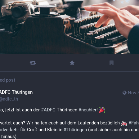
ed post
ADFC Thüringen
Nov 3
@
adfc_th
o, jetzt ist auch der 
#
ADFC
 Thüringen 
#
neuhier
! 
artet euch? Wir halten euch auf dem Laufenden bezüglich 
#
Fah
adverkehr
 für Groß und Klein in 
#
Thüringen
 (und sicher auch hin und
 hinaus).