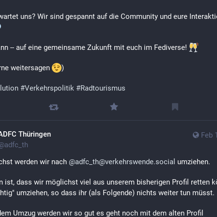
artet uns? Wir sind gespannt auf die Community und eure Interakti
nn -- auf eine gemeinsame Zukunft mit euch im Fediverse! 
rne weitersagen 
)
lution
#
Verkehrspolitik
#
Radtourismus
ADFC Thüringen
Feb 
@
adfc_th
hst werden wir nach 
@
adfc_th@verkehrswende.social
 umziehen.
n ist, dass wir möglichst viel aus unserem bisherigen Profil retten k
chtig" umziehen, so dass ihr (als Folgende) nichts weiter tun müsst.
dem Umzug werden wir so gut es geht noch mit dem alten Profil 