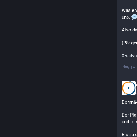
Was erw
uns. 
Also da
(PS: ge
#
Radvo
1+
Demnäc
Der Pla
und "ri
Bis zu 