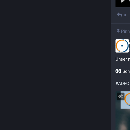
0
Pinn
Unser n
 Sch
#
ADFC