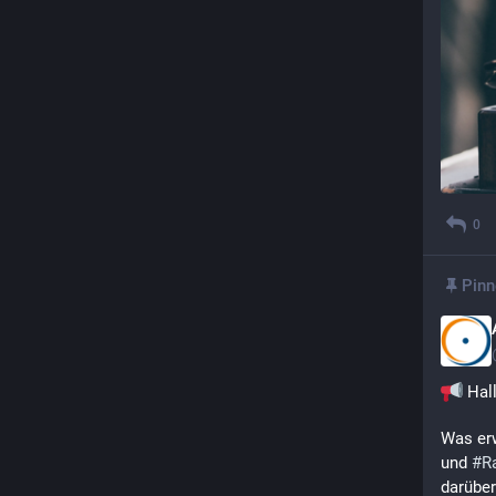
0
Pinn
 Hall
Was erw
und 
#
R
darüber