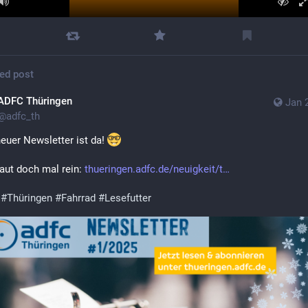
ed post
ADFC Thüringen
Jan 
@
adfc_th
euer Newsletter ist da! 
aut doch mal rein: 
thueringen.adfc.de/neuigkeit/t
#
Thüringen
#
Fahrrad
#
Lesefutter