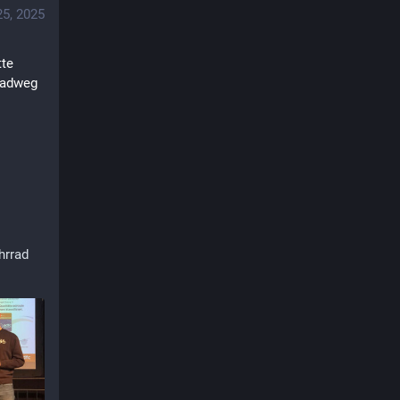
25, 2025
te 
Radweg 
hrrad