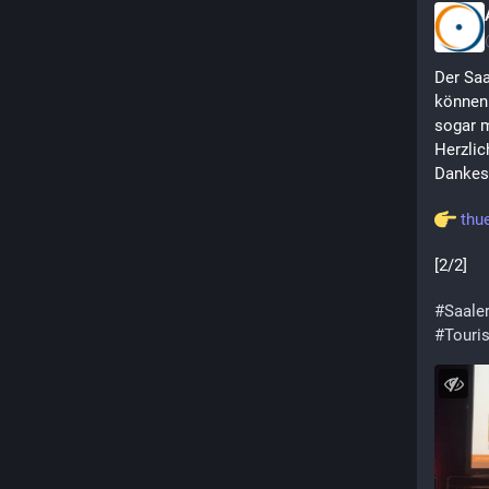
Der Saa
können 
sogar m
Herzlic
Dankes
thu
[2/2]
#
Saale
#
Touri