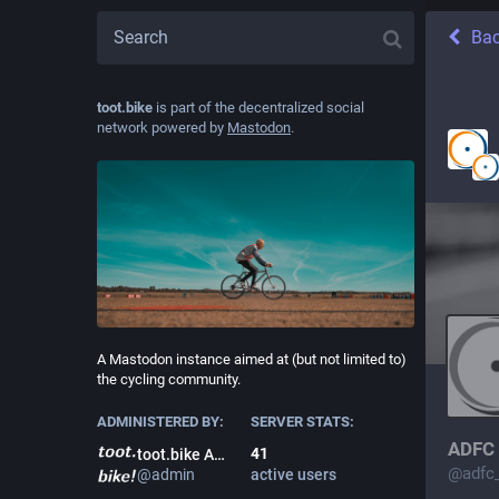
Ba
toot.bike
is part of the decentralized social
network powered by
Mastodon
.
A Mastodon instance aimed at (but not limited to)
the cycling community.
ADMINISTERED BY:
SERVER STATS:
ADFC 
41
toot.bike Admin Team
@
adfc
@
admin
active users