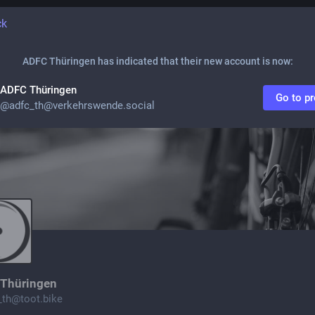
ck
ADFC Thüringen
has indicated that their new account is now:
ADFC Thüringen
Go to pr
@
adfc_th@verkehrswende.social
Thüringen
_th@toot.bike