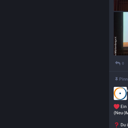
0
Pinn
 Ein
(Neu-)M
 Du 