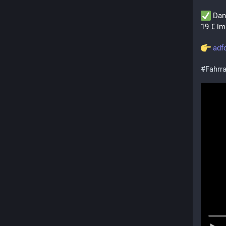
 Dan
19 € im
adf
#
Fahrr