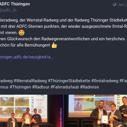
ADFC Thüringen
Jan 
@
adfc_th
leradweg, der Werratal-Radweg und der Radweg Thüringer Städteket
mit drei ADFC-Sternen punkten, der wieder ausgezeichnete Ilmtal-
it vieren. 
hen Glückwunsch den Radwegeverantwortlichen und ein herzliches 
chön für alle Bemühungen! 
eringen.adfc.de/neuigkeit/a
radweg
#
WerratalRadweg
#
ThüringerStädtekette
#
Ilmtalradweg
#
Fa
smus
#
Thüringen
#
Radtour
#
Fahrradurlaub
#
Radreise