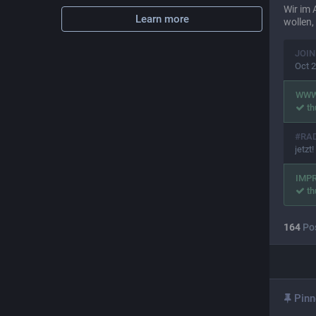
Wir im
Learn more
wollen,
JOIN
Oct 2
WW
th
#RA
jetzt!
IMP
th
164
Po
Pinn