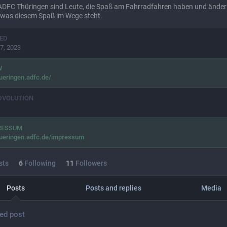
 ADFC Thüringen sind Leute, die Spaß am Fahrradfahren haben und ände
 was diesem Spaß im Wege steht.
ED
7, 2023
W
ueringen.adfc.de/
DVOLUTION
RESSUM
ueringen.adfc.de/impressum
sts
6
Following
11
Followers
Posts
Posts and replies
Media
ed post