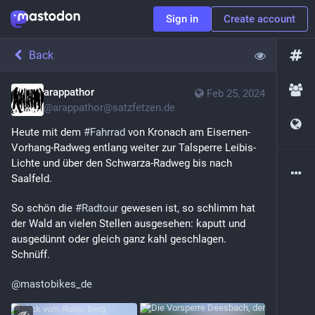
Sign in
Create account
Back
arappathor
Feb 25, 2024
@
arappathor@satzfetzen.de
Heute mit dem 
#
Fahrrad
 von Kronach am Eisernen-
Vorhang-Radweg entlang weiter zur Talsperre Leibis-
Lichte und über den Schwarza-Radweg bis nach 
Saalfeld.
So schön die 
#
Radtour
 gewesen ist, so schlimm hat 
der Wald an vielen Stellen ausgesehen: kaputt und 
ausgedünnt oder gleich ganz kahl geschlagen. 
Schnüff.
@
mastobikes_de