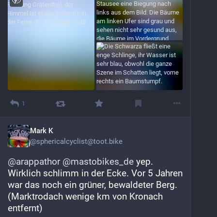
1
Mark K
@
sphericalcyclist@toot.bike
@
arappathor
@
mastobikes_de
 yep. 
Wirklich schlimm in der Ecke. Vor 5 Jahren 
war das noch ein grüner, bewaldeter Berg. 
(Marktrodach wenige km von Kronach 
entfernt)